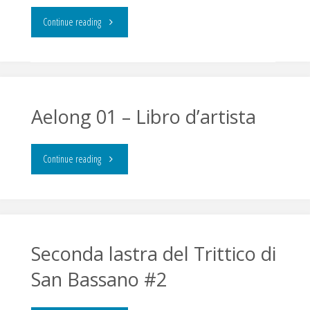
di
"OlosCaustos
Continue reading
stampa"
–
Acquaforte
di
Aelong 01 – Libro d’artista
Agostino
"Aelong
Continue reading
Arrivabene"
01
–
Libro
Seconda lastra del Trittico di
San Bassano #2
d’artista"