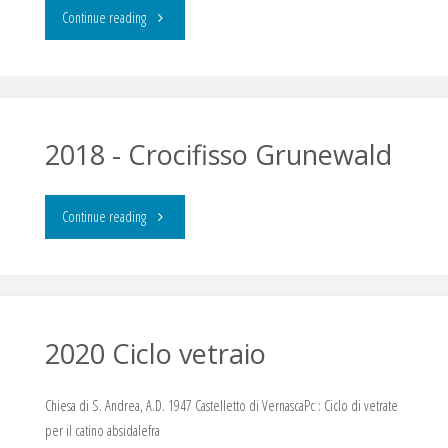
"Seconda
Continue reading
lastra
del
Trittico
2018 -­ Crocifisso Grunewald
di
"2018
Continue reading
San
-­
Bassano
Crocifisso
#2"
Grunewald"
2020 Ciclo vetraio
Chiesa di S. Andrea, A.D. 1947 Castelletto di VernascaPc : Ciclo di vetrate
per il catino absidalefra