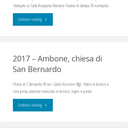
Stampato su Carta Rosaspina Fabriano Tiratura di stampa 20 esemplari.
"Incisione
Continue reading
acquaforte
e
acquatinta
2017 – Ambone, chiesa di
San Bernardo
di
Gabriele
Chiesa di S Bernardo XV sec. Castel Rozzone (Bg) : Altare in bronzo a
cera persa, ambone realizzato in bronzo, legno e pietra
Colletto"
"2017
Continue reading
–