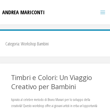
Salta
al
A
N
D
R
E
A
M
A
R
I
C
O
N
T
I
contenuto
Categoria:
Workshop Bambini
Timbri e Colori: Un Viaggio
Creativo per Bambini
Ispirato al celebre metodo di Bruno Munari per lo sviluppo della
creatività! Questo workshop offre ai giovani artisti in erba un’opportunità