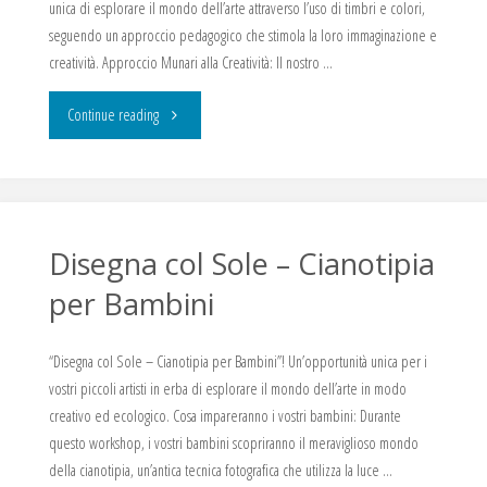
unica di esplorare il mondo dell’arte attraverso l’uso di timbri e colori,
seguendo un approccio pedagogico che stimola la loro immaginazione e
creatività. Approccio Munari alla Creatività: Il nostro …
"Timbri
Continue reading
e
Colori:
Un
Disegna col Sole – Cianotipia
per Bambini
Viaggio
Creativo
“Disegna col Sole – Cianotipia per Bambini”! Un’opportunità unica per i
vostri piccoli artisti in erba di esplorare il mondo dell’arte in modo
per
creativo ed ecologico. Cosa impareranno i vostri bambini: Durante
Bambini"
questo workshop, i vostri bambini scopriranno il meraviglioso mondo
della cianotipia, un’antica tecnica fotografica che utilizza la luce …