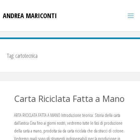
Salta
al
A
N
D
R
E
A
M
A
R
I
C
O
N
T
I
contenuto
Tag:
cartotecnica
Carta Riciclata Fatta a Mano
ARTA RICICLATA FATTA A MANO Introduzione teorica: Storia della carta
dall’antica Cina fino ai giorni nostri, vedremo tutte le fasi di produzione
della carta a mano, prodotta sia da carta riciclata che da stracci di cotone.
Vedremo quali sono gli strumenti indispensabili per la produzione in