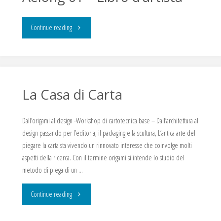
di
"Aelong
Continue reading
Andrea
01
Mariconti"
–
Libro
La Casa di Carta
d’artista"
Dall’origami al design -Workshop di cartotecnica base – Dall’architettura al
design passando per l’editoria, il packaging e la scultura, L’antica arte del
piegare la carta sta vivendo un rinnovato interesse che coinvolge molti
aspetti della ricerca. Con il termine origami si intende lo studio del
metodo di piega di un …
"La
Continue reading
Casa