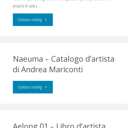
proprio di carta a …
"Carta
Continue reading
Riciclata
Fatta
a
Naeuma – Catalogo d’artista
di Andrea Mariconti
Mano"
"Naeuma
Continue reading
–
Catalogo
d’artista
Aelong 01 – Libro d’artista